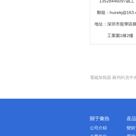
13528446097聶工
1
郵箱：
huirekj@163
地址：深圳市龍華區
地址：
工業園1棟2樓
電磁加熱器
蘇州約克中
關于彙熱
産
公司介紹
變頻