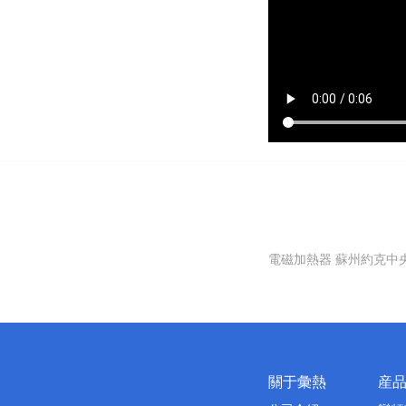
電磁加熱器
蘇州約克中
關于彙熱
産