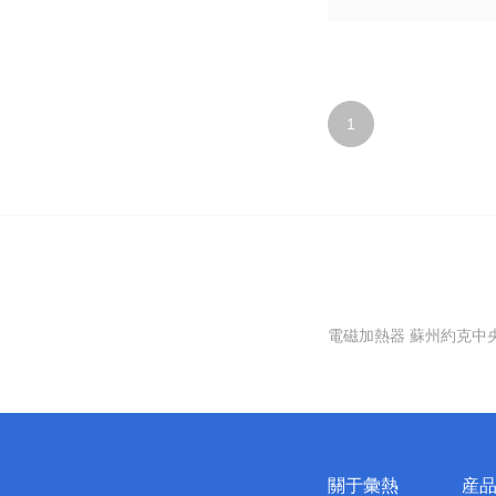
1
電磁加熱器
蘇州約克中
關于彙熱
産