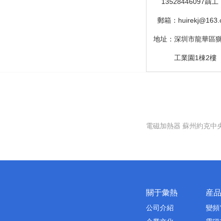
13528446097聶工
1
郵箱：
huirekj@163
地址：深圳市龍華區
地址：
工業園1棟2樓
電磁加熱器
蘇州約克中
關于彙熱
産
公司介紹
變頻