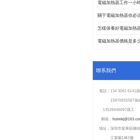
關于電磁加熱器你必須
怎樣保養好電磁加熱
電磁加熱器價格是多
聯系我們
電話：134 3062 6141聶
電話：
15970655587
13528446097聶工
1
郵箱：
huirekj@163.c
地址：深圳市龍華區獅
地址：
工業園1棟2樓