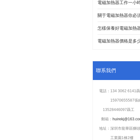
關于電磁加熱器你必須
怎樣保養好電磁加熱
電磁加熱器價格是多
聯系我們
電話：134 3062 6141聶
電話：
15970655587
13528446097聶工
1
郵箱：
huirekj@163.c
地址：深圳市龍華區獅
地址：
工業園1棟2樓